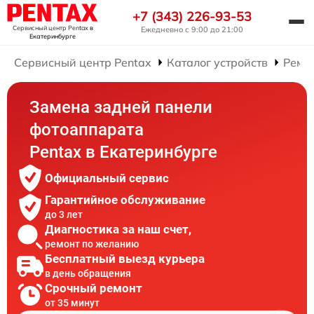
+7 (343) 226-93-53
Сервисный центр Pentax
в
Ежедневно с 9:00 до 21:00
Екатеринбурге
Сервисный центр Pentax
Каталог устройств
Ремо
Замена задней панели
фотоаппарата
Pentax в Екатеринбурге
Официальный сервис
Гарантийное обслуживание
до 3 лет
Диагностика за наш счет,
ремонт по желанию
Бесплатный выезд курьера
в день обращения
Срочный ремонт
от 35 минут