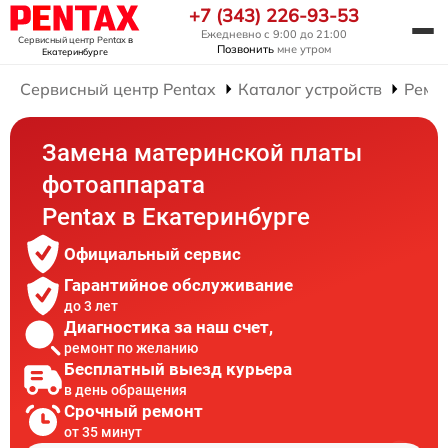
+7 (343) 226-93-53
Ежедневно с 9:00 до 21:00
Сервисный центр Pentax
в
Позвонить
мне утром
Екатеринбурге
Сервисный центр Pentax
Каталог устройств
Ремо
Замена материнской платы
фотоаппарата
Pentax в Екатеринбурге
Официальный сервис
Гарантийное обслуживание
до 3 лет
Диагностика за наш счет,
ремонт по желанию
Бесплатный выезд курьера
в день обращения
Срочный ремонт
от 35 минут