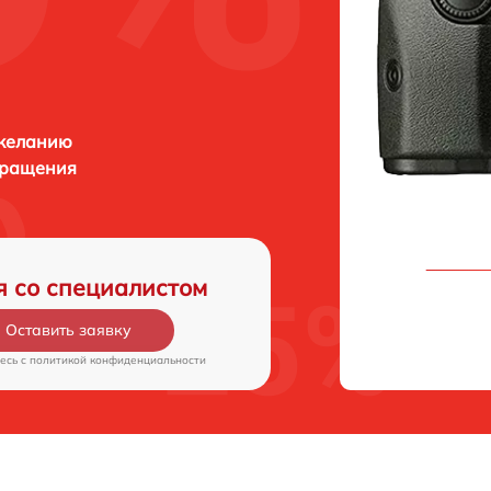
 желанию
бращения
я со специалистом
Оставить заявку
есь c
политикой конфиденциальности