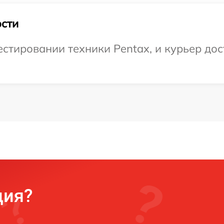
сти
тировании техники Pentax, и курьер дост
ция?