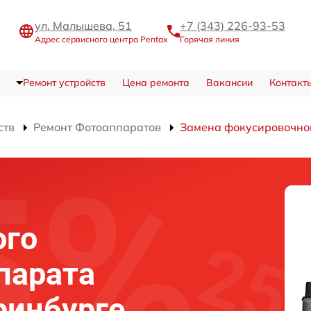
ул. Малышева, 51
+7 (343) 226-93-53
Адрес сервисного центра Pentax
Горячая линия
Ремонт устройств
Цена ремонта
Вакансии
Контакт
ств
Ремонт Фотоаппаратов
Замена фокусировочно
ого
парата
ринбурге