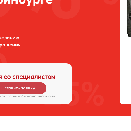
 желанию
бращения
я со специалистом
Оставить заявку
есь c
политикой конфиденциальности