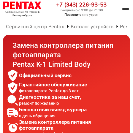
+7 (343) 226-93-53
Ежедневно с 9:00 до 21:00
Сервисный центр Pentax
в
Позвонить
мне утром
Екатеринбурге
Сервисный центр Pentax
Каталог устройств
Ремо
Замена контроллера питания
фотоаппарата
Pentax K-1 Limited Body
Официальный сервис
Гарантийное обслуживание
фотоаппарата Pentax до 3 лет
Диагностика за наш счет,
ремонт по желанию
Бесплатный выезд курьера
в день обращения
Замена контроллера питания
фотоаппарата